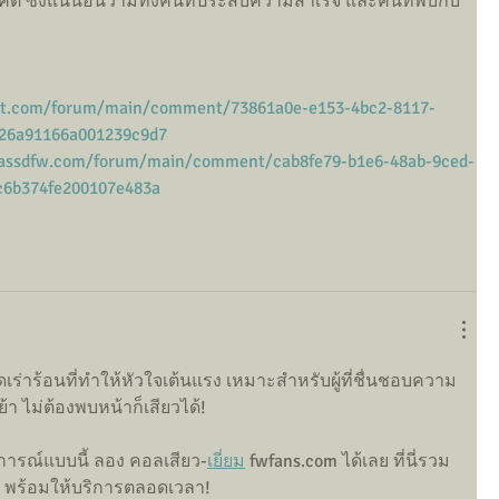
คต ซึ่งแน่นอนว่ามีทั้งคนที่ประสบความสำเร็จ และคนที่พบกับ
ist.com/forum/main/comment/73861a0e-e153-4bc2-8117-
526a91166a001239c9d7
lassdfw.com/forum/main/comment/cab8fe79-b1e6-48ab-9ced-
c6b374fe200107e483a
ร่าร้อนที่ทำให้หัวใจเต้นแรง เหมาะสำหรับผู้ที่ชื่นชอบความ
เย้า ไม่ต้องพบหน้าก็เสียวได้!
รณ์แบบนี้ ลอง คอลเสียว-
เยี่ยม
 fwfans.com ได้เลย ที่นี่รวม
ง พร้อมให้บริการตลอดเวลา!