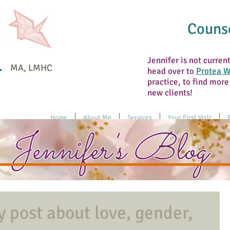
Counse
n
Jennifer is not curren
MA, LMHC
head over to
Protea W
practice, to find more
new clients!
Home
About Me
Services
Your First Visit
Jennifer's Blog
y post about love, gender,