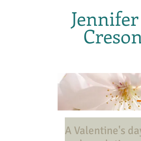
Jennifer
Creso
A Valentine's da