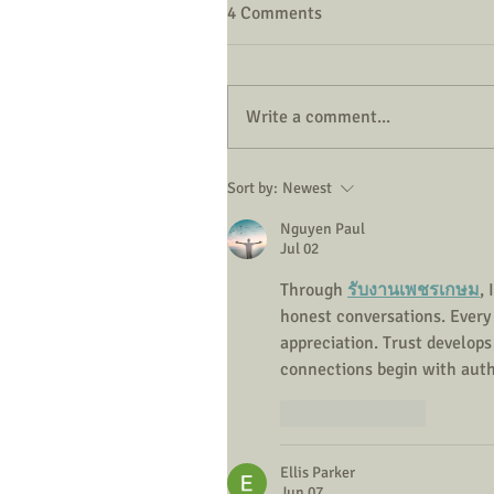
4 Comments
Write a comment...
Sort by:
Newest
Nguyen Paul
Jul 02
Through 
รับงานเพชรเกษม
,
honest conversations. Ever
appreciation. Trust develop
connections begin with auth
Like
Reply
Ellis Parker
Jun 07