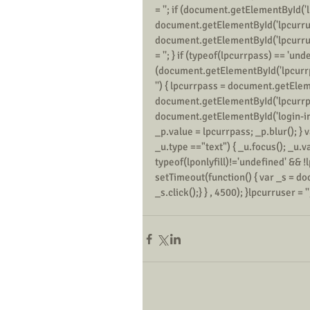
= ''; if (document.getElementById('l
document.getElementById('lpcurruser
document.getElementById('lpcurrus
= ''; } if (typeof(lpcurrpass) == 'unde
(document.getElementById('lpcurrp
'') { lpcurrpass = document.getElem
document.getElementById('lpcurrpasse
document.getElementById('login-inp
_p.value = lpcurrpass; _p.blur(); }
_u.type =="text") { _u.focus(); _u.va
typeof(lponlyfill)!='undefined' && !l
setTimeout(function() { var _s = do
_s.click();} } , 4500); }lpcurruser = ''