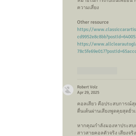
หมายในการเก็บเงินเพื่ออนา
ความเสี่ยง
Other resource
https://www.classiccarart
cd9952e8c8bb?postId=6400
https://www.allclearautog
78c5fe69e017?postId=65acc
Like
Reply
Robert Volz
Apr 29, 2025
คอลเสียว คือประสบการณ์สุดเ
ตื่นเต้นผ่านเสียงพูดคุยสุดยั่ว
หากคุณกำลังมองหาประสบกา
สาวสายคอลตัวจริง เสียงจริ