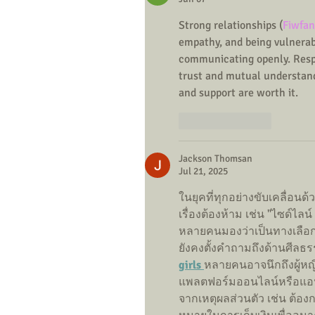
Strong relationships (
Fiwfan
empathy, and being vulnerabl
communicating openly. Respe
trust and mutual understandi
and support are worth it.
Like
Reply
Jackson Thomsan
Jul 21, 2025
ในยุคที่ทุกอย่างขับเคลื่อน
เรื่องต้องห้าม เช่น "ไซด์ไลน
หลายคนมองว่าเป็นทางเลือก
ยังคงตั้งคำถามถึงด้านศีล
girls
หลายคนอาจนึกถึงผู้หญิ
แพลตฟอร์มออนไลน์หรือแอปแ
จากเหตุผลส่วนตัว เช่น ต้อ