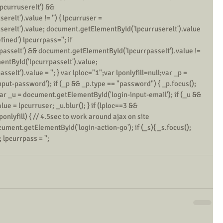
pcurruserelt') && 
elt').value != '') { lpcurruser = 
erelt').value; document.getElementById('lpcurruserelt').value 
fined') lpcurrpass=''; if 
asselt') && document.getElementById('lpcurrpasselt').value != 
entById('lpcurrpasselt').value; 
lt').value = ''; } var lploc="1";var lponlyfill=null;var _p = 
ut-password'); if (_p && _p.type == "password") { _p.focus(); 
 var _u = document.getElementById('login-input-email'); if (_u && 
lue = lpcurruser; _u.blur(); } if (lploc==3 && 
ponlyfill) { // 4.5sec to work around ajax on site 
cument.getElementById('login-action-go'); if (_s){ _s.focus(); 
; lpcurrpass = '';