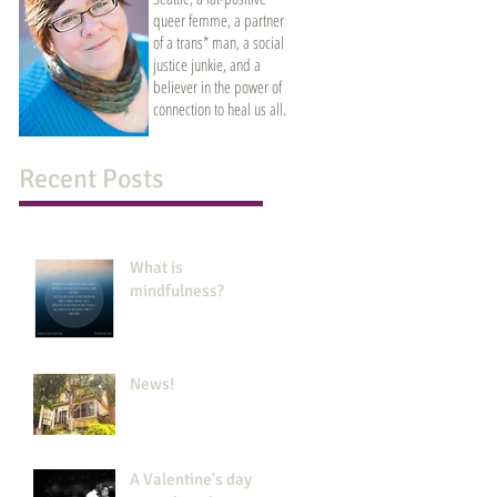
queer femme, a partner
of a trans* man, a social
justice junkie, and a
believer in the power of
connection to heal us all.
Recent Posts
What is
mindfulness?
News!
A Valentine's day